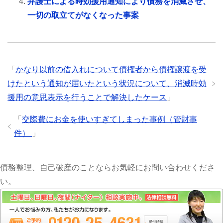
弁護士による時効援用通知により債務を消滅させ、
一切の取立てがなくなった事案
「
かなり以前の借入れについて債権者から債権譲渡を受
けたという通知が届いたという状況について、消滅時効
援用の意思表示を行うことで解決したケース
」
「
交際費にお金を使いすぎてしまった事例（管財事
件）
」
債務整理、自己破産のことならお気軽にお問い合わせくださ
い。