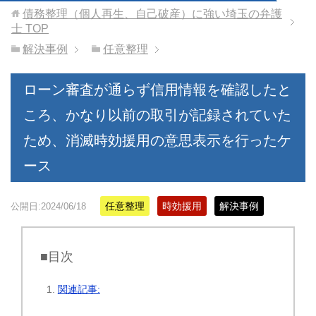
債務整理（個人再生、自己破産）に強い埼玉の弁護
士
TOP
解決事例
任意整理
ローン審査が通らず信用情報を確認したと
ころ、かなり以前の取引が記録されていた
ため、消滅時効援用の意思表示を行ったケ
ース
任意整理
時効援用
解決事例
公開日:2024/06/18
■目次
関連記事: