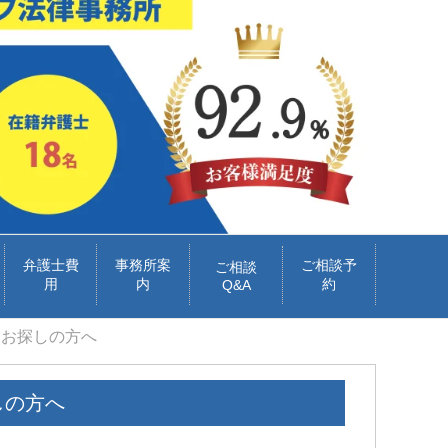
弁護士費
事務所案
ご相談予
ご相談
用
内
約
Q&A
をお探しの方へ
しの方へ