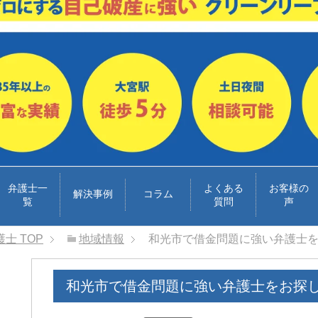
弁護士一
よくある
お客様の
解決事例
コラム
覧
質問
声
護士
TOP
地域情報
和光市で借金問題に強い弁護士
和光市で借金問題に強い弁護士をお探