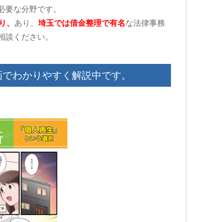
必要な分野です。
り、
あり、
埼玉では借金整理で有名
な法律事務
相談ください。
画でわかりやすく解説中です。