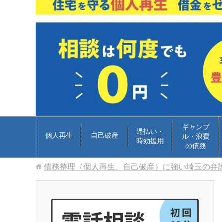
ギャンブ
過払い・
個人再生
自己破産
ル・浪費
時効援用
の債務
債務整理（個人再生、自己破産）に強い埼玉の弁