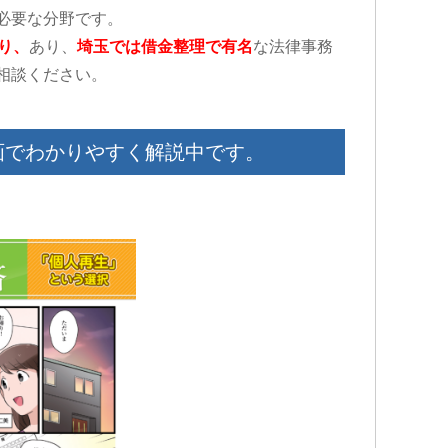
必要な分野です。
り、
あり、
埼玉では借金整理で有名
な法律事務
相談ください。
画でわかりやすく解説中です。