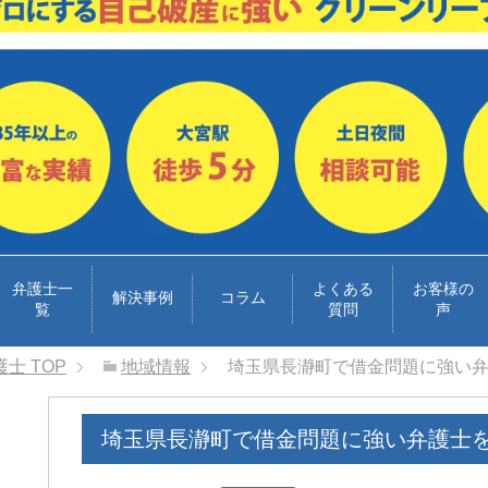
弁護士一
よくある
お客様の
解決事例
コラム
覧
質問
声
護士
TOP
地域情報
埼玉県長瀞町で借金問題に強い
埼玉県長瀞町で借金問題に強い弁護士