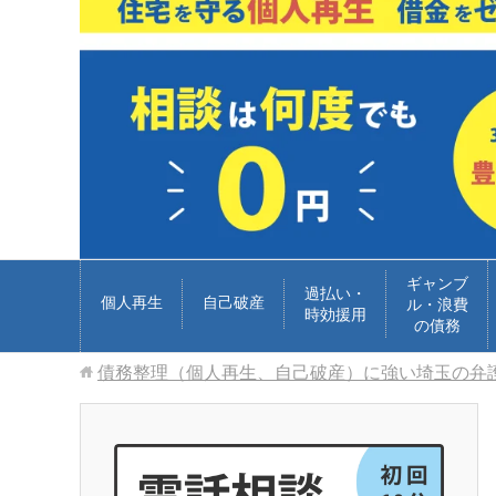
ギャンブ
過払い・
個人再生
自己破産
ル・浪費
時効援用
の債務
債務整理（個人再生、自己破産）に強い埼玉の弁