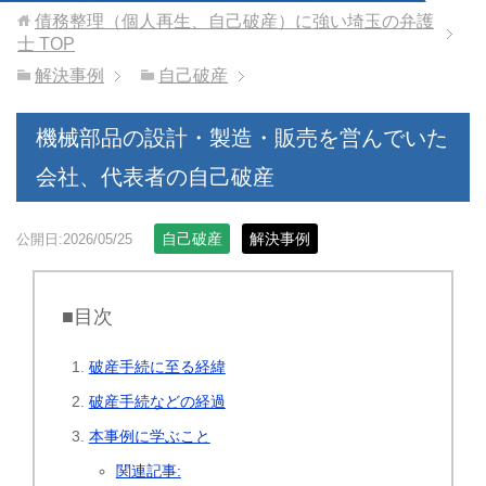
債務整理（個人再生、自己破産）に強い埼玉の弁護
士
TOP
解決事例
自己破産
機械部品の設計・製造・販売を営んでいた
会社、代表者の自己破産
自己破産
解決事例
公開日:2026/05/25
■目次
破産手続に至る経緯
破産手続などの経過
本事例に学ぶこと
関連記事: