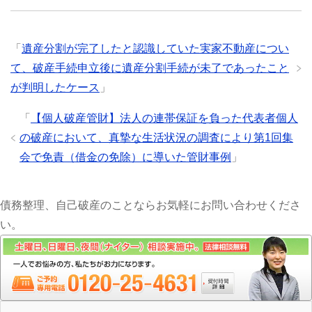
「
遺産分割が完了したと認識していた実家不動産につい
て、破産手続申立後に遺産分割手続が未了であったこと
が判明したケース
」
「
【個人破産管財】法人の連帯保証を負った代表者個人
の破産において、真摯な生活状況の調査により第1回集
会で免責（借金の免除）に導いた管財事例
」
債務整理、自己破産のことならお気軽にお問い合わせくださ
い。