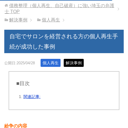
債務整理（個人再生、自己破産）に強い埼玉の弁護
士
TOP
解決事例
個人再生
自宅でサロンを経営される方の個人再生手
続が成功した事例
個人再生
解決事例
公開日:2025/04/28
■目次
関連記事:
紛争の内容