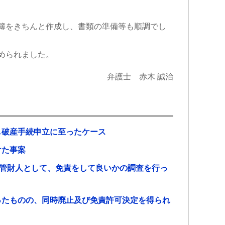
簿をきちんと作成し、書類の準備等も順調でし
められました。
弁護士 赤木 誠治
し破産手続申立に至ったケース
けた事案
産管財人として、免責をして良いかの調査を行っ
ったものの、同時廃止及び免責許可決定を得られ