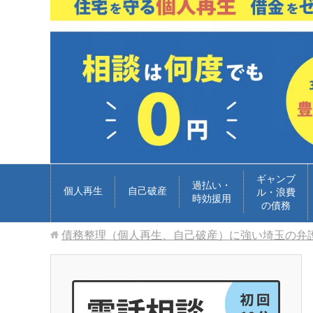
ギャンブ
過払い・
個人再生
自己破産
ル・浪費
時効援用
の債務
債務整理（個人再生、自己破産）に強い埼玉の弁