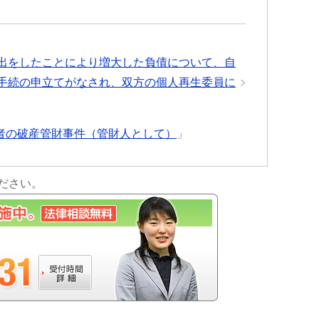
出をしたことにより増大した負債について、自
手続の申立てがなされ、双方の個人再生委員に
者の破産管財事件（管財人として）
」
ださい。