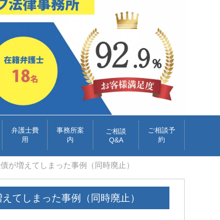
弁護士費
事務所案
ご相談予
ご相談
用
内
約
Q&A
負債が増えてしまった事例（同時廃止）
増えてしまった事例（同時廃止）