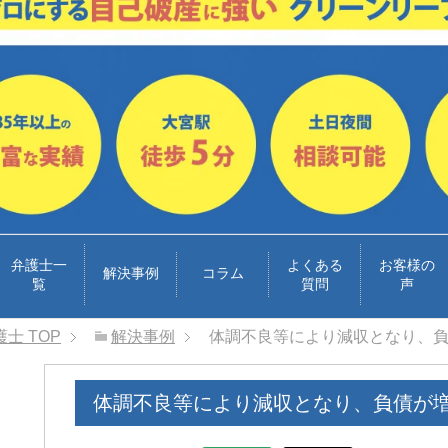
弁護士一
よくある
お客様の
解決事例
コラム
覧
質問
声
護士
TOP
解決事例
体調不良等により減収となり、
体調不良等により減収となり、負債が