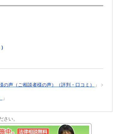
ミ）
様の声（ご相談者様の声）（評判・口コミ）
」
）
」
ださい。