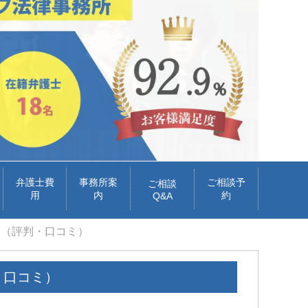
弁護士費
事務所案
ご相談予
ご相談
用
内
約
Q&A
）（評判・口コミ）
・口コミ）