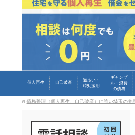
ギャンブ
過払い・
個人再生
自己破産
ル・浪費
時効援用
の債務
債務整理（個人再生、自己破産）に強い埼玉の弁