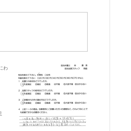
にわ
。
足