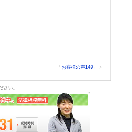
「
お客様の声149
」
ださい。