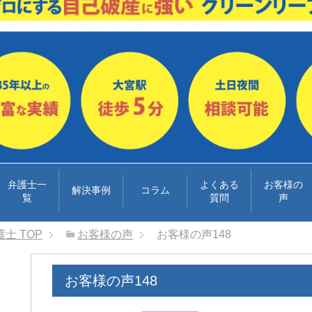
弁護士一
よくある
お客様の
解決事例
コラム
覧
質問
声
護士
TOP
お客様の声
お客様の声148
お客様の声148