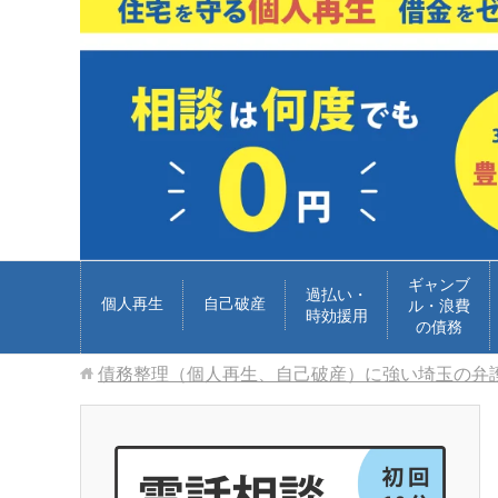
ギャンブ
過払い・
個人再生
自己破産
ル・浪費
時効援用
の債務
債務整理（個人再生、自己破産）に強い埼玉の弁