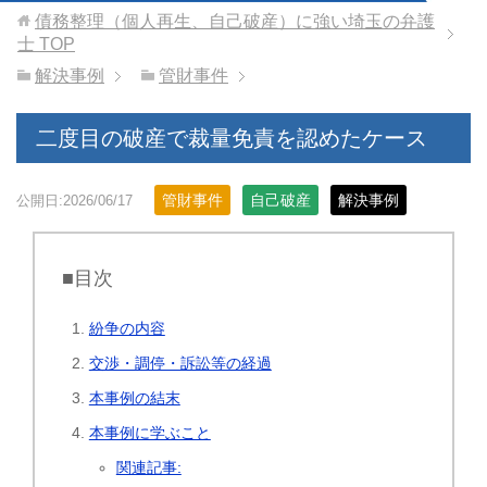
債務整理（個人再生、自己破産）に強い埼玉の弁護
士
TOP
解決事例
管財事件
二度目の破産で裁量免責を認めたケース
管財事件
自己破産
解決事例
公開日:2026/06/17
■目次
紛争の内容
交渉・調停・訴訟等の経過
本事例の結末
本事例に学ぶこと
関連記事: