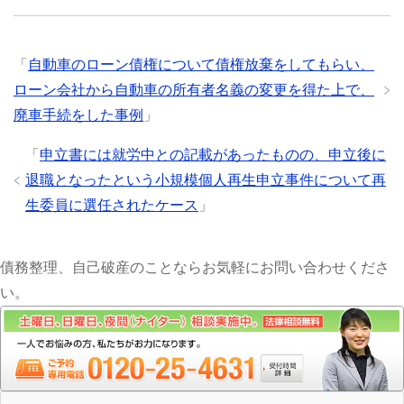
「
自動車のローン債権について債権放棄をしてもらい、
ローン会社から自動車の所有者名義の変更を得た上で、
廃車手続をした事例
」
「
申立書には就労中との記載があったものの、申立後に
退職となったという小規模個人再生申立事件について再
生委員に選任されたケース
」
債務整理、自己破産のことならお気軽にお問い合わせくださ
い。