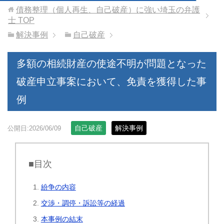
債務整理（個人再生、自己破産）に強い埼玉の弁護
士
TOP
解決事例
自己破産
多額の相続財産の使途不明が問題となった
破産申立事案において、免責を獲得した事
例
自己破産
解決事例
公開日:2026/06/09
■目次
紛争の内容
交渉・調停・訴訟等の経過
本事例の結末