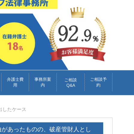
弁護士費
事務所案
ご相談予
ご相談
用
内
約
Q&A
出したケース
由があったものの、破産管財人とし