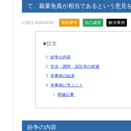
て、裁量免責が相当であるという意見
管財事件
自己破産
解決事例
公開日:2026/04/09
■目次
紛争の内容
交渉・調停・訴訟等の経過
本事例の結末
本事例に学ぶこと
関連記事:
紛争の内容