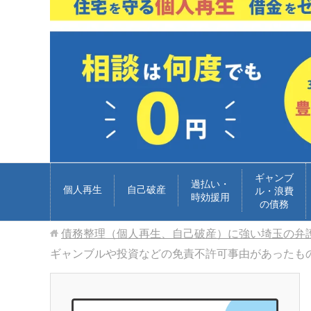
ギャンブ
過払い・
個人再生
自己破産
ル・浪費
時効援用
の債務
債務整理（個人再生、自己破産）に強い埼玉の弁
ギャンブルや投資などの免責不許可事由があったも