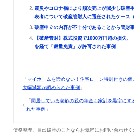
震災やコロナ禍により順次売上が減少し破産
表者について破産管財人に選任されたケース
破産申立の内容が不十分であることから管財
【破産管財】株式投資で1000万円超の損失
を経て「裁量免責」が許可された事例
「
マイホームを諦めない！住宅ローン特則付きの個
大幅減額が認められた事例
」
「
同居している老齢の親の年金も家計を黒字にす
れた事例
」
債務整理、自己破産のことならお気軽にお問い合わせく