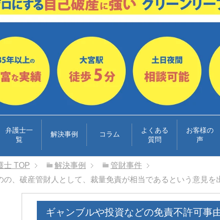
弁護士一
よくある
お客様の
解決事例
コラム
覧
質問
声
護士
TOP
解決事例
管財事件
のの、破産管財人として、裁量免責が相当であるという意見を
ギャンブルや投資などの免責不許可事