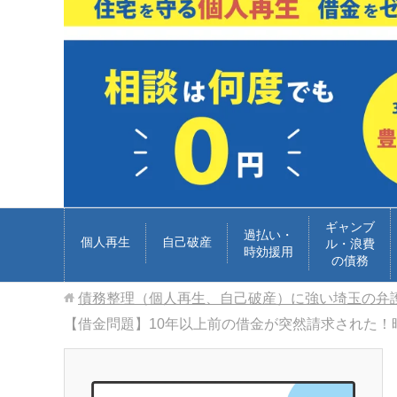
ギャンブ
過払い・
個人再生
自己破産
ル・浪費
時効援用
の債務
債務整理（個人再生、自己破産）に強い埼玉の弁
【借金問題】10年以上前の借金が突然請求された