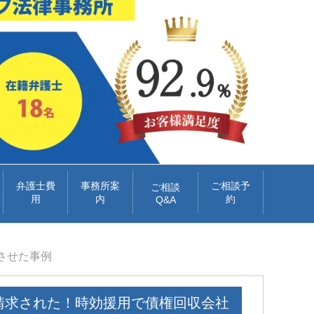
弁護士費
事務所案
ご相談予
ご相談
用
内
約
Q&A
させた事例
請求された！時効援用で債権回収会社