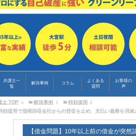
弁護士一
よくある
お客様の
解決事例
コラム
覧
質問
声
護士
TOP
解決事例
時効援用
！時効援用で債権回収会社からの督促を止め、支払い義務を消滅
【借金問題】10年以上前の借金が突然