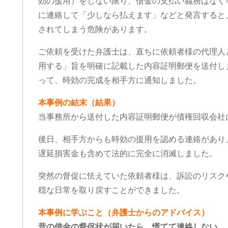
効の援用）をしない限り、借金の支払い義務はなく
に連絡して「少しなら払えます」などと発言すると
されてしまう危険があります。
ご依頼を受けた弁護士は、直ちに依頼者様の代理人
用する」旨を明確に記載した内容証明郵便を送付し
って、時効の完成を相手方に通知しました。
本事例の結末（結果）
当事務所から送付した内容証明郵便が債権回収会社
後日、相手方からも時効の援用を認める連絡があり
遅延損害金も含めて法的に完全に消滅しました。
突然の督促に怯えていた依頼者様は、訴訟のリスク
穏な日常を取り戻すことができました。
本事例に学ぶこと（弁護士からのアドバイス）
昔の借金の督促状が届いたら、慌てて連絡しない