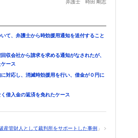
弁護士 時田 剛志
ついて、弁護士から時効援用通知を送付すること
権回収会社から請求を求める通知がなされたが、
たケース
知に対応し、消滅時効援用を行い、借金が０円に
なく借入金の返済を免れたケース
破産管財人として裁判所をサポートした事例
」