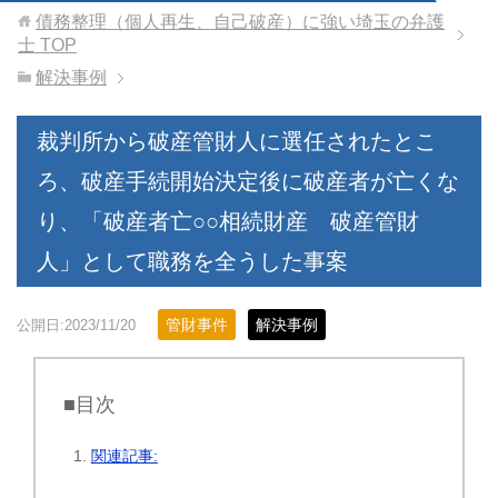
債務整理（個人再生、自己破産）に強い埼玉の弁護
士
TOP
解決事例
裁判所から破産管財人に選任されたとこ
ろ、破産手続開始決定後に破産者が亡くな
り、「破産者亡○○相続財産 破産管財
人」として職務を全うした事案
管財事件
解決事例
公開日:2023/11/20
■目次
関連記事: