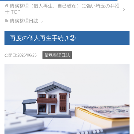
債務整理（個人再生、自己破産）に強い埼玉の弁護
士
TOP
債務整理日誌
再度の個人再生手続き②
債務整理日誌
公開日:2026/06/25