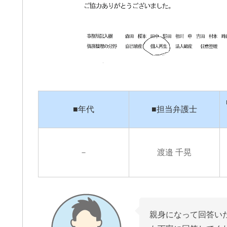
■年代
■担当弁護士
－
渡邉 千晃
親身になって回答い