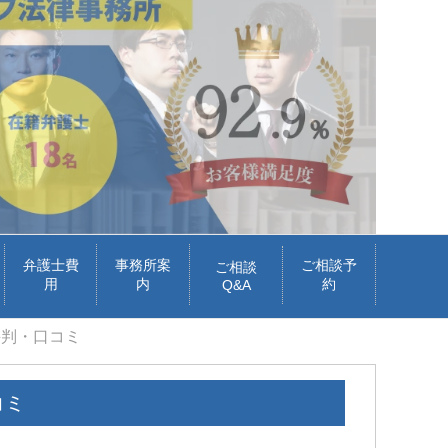
弁護士費
事務所案
ご相談予
ご相談
用
内
約
Q&A
評判・口コミ
コミ