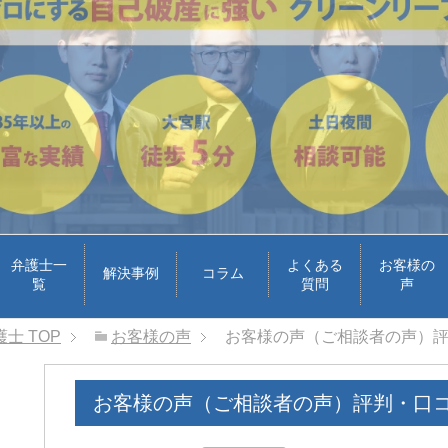
弁護士一
よくある
お客様の
解決事例
コラム
覧
質問
声
護士
TOP
お客様の声
お客様の声（ご相談者の声）
お客様の声（ご相談者の声）評判・口