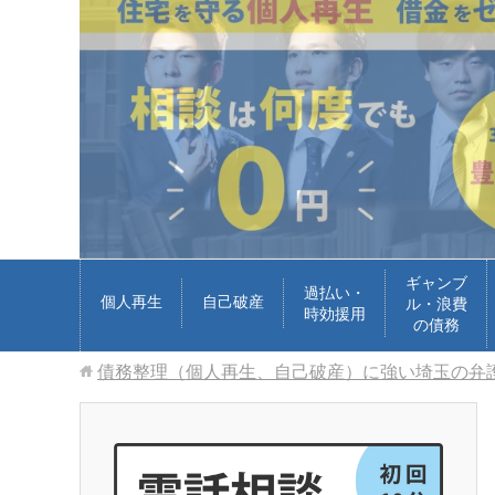
ギャンブ
過払い・
個人再生
自己破産
ル・浪費
時効援用
の債務
債務整理（個人再生、自己破産）に強い埼玉の弁