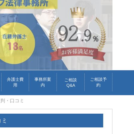
弁護士費
事務所案
ご相談予
ご相談
用
内
約
Q&A
評判・口コミ
コミ