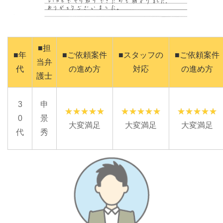
■担
■年
■ご依頼案件
■スタッフの
■ご依頼案件
当弁
代
の進め方
対応
の進め方
護士
3
申
0
景
大変満足
大変満足
大変満足
代
秀