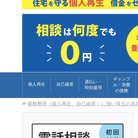
ギャンブ
過払い・
個人再生
自己破産
ル・浪費
時効援用
の債務
債務整理（個人再生、自己破産）に強い埼玉の弁