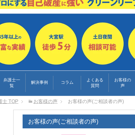
弁護士一
よくある
お客様の
解決事例
コラム
覧
質問
声
護士
TOP
お客様の声
お客様の声(ご相談者の声)
お客様の声(ご相談者の声)