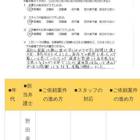
■担
■年
■ご依頼案件
■スタッフの
■ご依頼案件
当弁
代
の進め方
対応
の進め方
護士
野
田
泰