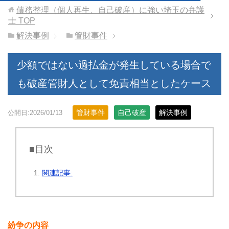
債務整理（個人再生、自己破産）に強い埼玉の弁護
士
TOP
解決事例
管財事件
少額ではない過払金が発生している場合で
も破産管財人として免責相当としたケース
管財事件
自己破産
解決事例
公開日:2026/01/13
■目次
関連記事:
紛争の内容