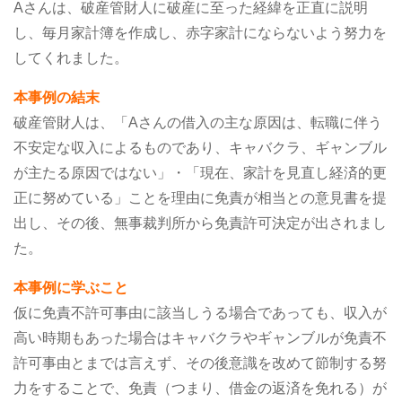
Aさんは、破産管財人に破産に至った経緯を正直に説明
し、毎月家計簿を作成し、赤字家計にならないよう努力を
してくれました。
本事例の結末
破産管財人は、「Aさんの借入の主な原因は、転職に伴う
不安定な収入によるものであり、キャバクラ、ギャンブル
が主たる原因ではない」・「現在、家計を見直し経済的更
正に努めている」ことを理由に免責が相当との意見書を提
出し、その後、無事裁判所から免責許可決定が出されまし
た。
本事例に学ぶこと
仮に免責不許可事由に該当しうる場合であっても、収入が
高い時期もあった場合はキャバクラやギャンブルが免責不
許可事由とまでは言えず、その後意識を改めて節制する努
力をすることで、免責（つまり、借金の返済を免れる）が