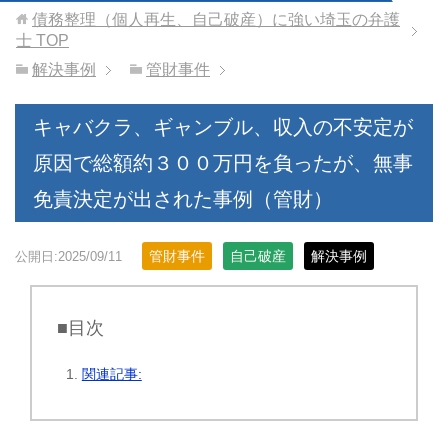
債務整理（個人再生、自己破産）に強い埼玉の弁護
士
TOP
解決事例
管財事件
キャバクラ、ギャンブル、収入の不安定が
原因で総額約３００万円を負ったが、無事
免責決定が出された事例（管財）
管財事件
自己破産
解決事例
公開日:2025/09/11
■目次
関連記事: