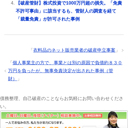
【破産管財】株式投資で1000万円超の損失。「免責
不許可事由」に該当するも、管財人の調査を経て
「裁量免責」が許可された事例
「
衣料品のネット販売業者の破産申立事案
」
「
個人事業主の方で、事業とは別の原因で負債約８３０
万円を負ったが、無事免責決定が出された事例（管
財）
」
債務整理、自己破産のことならお気軽にお問い合わせくださ
い。