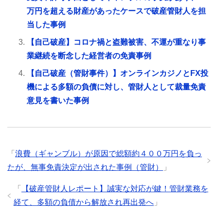
万円を超える財産があったケースで破産管財人を担
当した事例
【自己破産】コロナ禍と盗難被害、不運が重なり事
業継続を断念した経営者の免責事例
【自己破産（管財事件）】オンラインカジノとFX投
機による多額の負債に対し、管財人として裁量免責
意見を書いた事例
「
浪費（ギャンブル）が原因で総額約４００万円を負っ
たが、無事免責決定が出された事例（管財）
」
「
【破産管財人レポート】誠実な対応が鍵！管財業務を
経て、多額の負債から解放され再出発へ
」