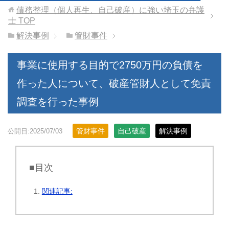
債務整理（個人再生、自己破産）に強い埼玉の弁護
士
TOP
解決事例
管財事件
事業に使用する目的で2750万円の負債を
作った人について、破産管財人として免責
調査を行った事例
管財事件
自己破産
解決事例
公開日:2025/07/03
■目次
関連記事: