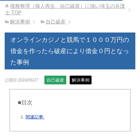
債務整理（個人再生、自己破産）に強い埼玉の弁護
士
TOP
解決事例
自己破産
オンラインカジノと競馬で１０００万円の
借金を作ったら破産により借金０円となっ
た事例
自己破産
解決事例
公開日:2024/05/27
■目次
関連記事: