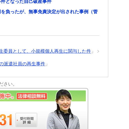
事件となった自己破産事件
円を負ったが、無事免責決定が出された事例（管
生委員として、小規模個人再生に関与した件
」
ての派遣社員の再生事件
」
ださい。