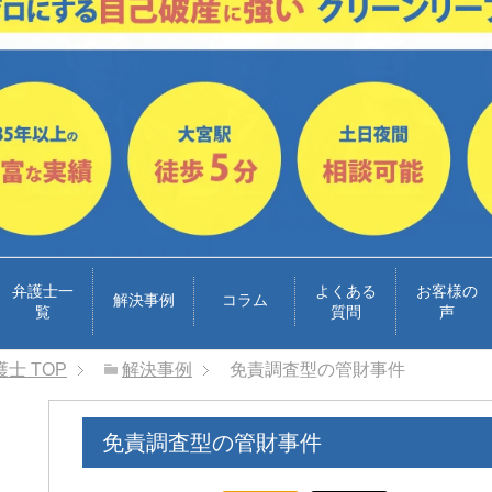
弁護士一
よくある
お客様の
解決事例
コラム
覧
質問
声
護士
TOP
解決事例
免責調査型の管財事件
免責調査型の管財事件