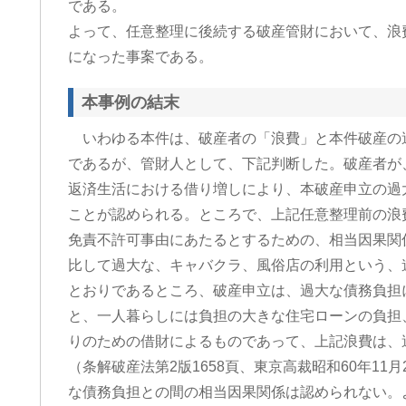
である。
よって、任意整理に後続する破産管財において、浪
になった事案である。
本事例の結末
いわゆる本件は、破産者の「浪費」と本件破産の
であるが、管財人として、下記判断した。破産者が
返済生活における借り増しにより、本破産申立の過
ことが認められる。ところで、上記任意整理前の浪
免責不許可事由にあたるとするための、相当因果関
比して過大な、キャバクラ、風俗店の利用という、
とおりであるところ、破産申立は、過大な債務負担
と、一人暮らしには負担の大きな住宅ローンの負担
りのための借財によるものであって、上記浪費は、
（条解破産法第2版1658頁、東京高裁昭和60年1
な債務負担との間の相当因果関係は認められない。