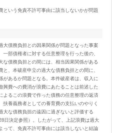
費という免責不許可事由に該当しないかが問題
過大債務負担との因果関係が問題となった事案
、一部債権者に対する任意整理を行った後の、
大な債務負担との間には、相当因果関係がある
費と、本破産申立の過大な債務負担との間に、
係があるか問題となる。本件破産者は、収入に
遊興費への費消が浪費にあたることは前述した
によるこの浪費で作った債務の任意整理の返済
、扶養義務者としての養育費の支払いのやりく
過大な債務負担の遠因に過ぎないと評価する
1月28日決定参照）。したがって、上記浪費は過大
よって、免責不許可事由には該当しないと結論