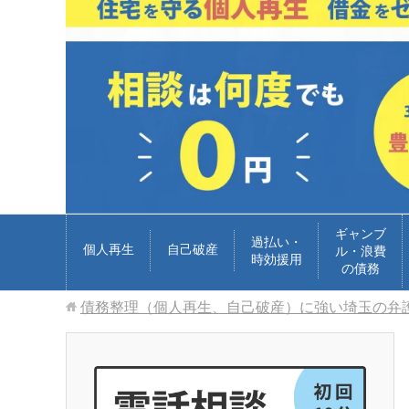
ギャンブ
過払い・
個人再生
自己破産
ル・浪費
時効援用
の債務
債務整理（個人再生、自己破産）に強い埼玉の弁