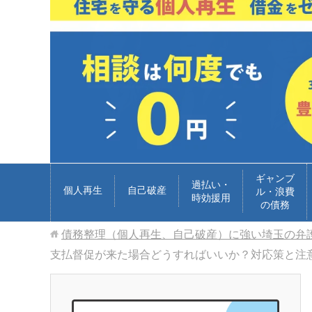
ギャンブ
過払い・
個人再生
自己破産
ル・浪費
時効援用
の債務
債務整理（個人再生、自己破産）に強い埼玉の弁
支払督促が来た場合どうすればいいか？対応策と注