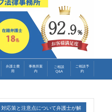
弁護士費
事務所案
ご相談予
ご相談
用
内
約
Q&A
？対応策と注意点について弁護士が解