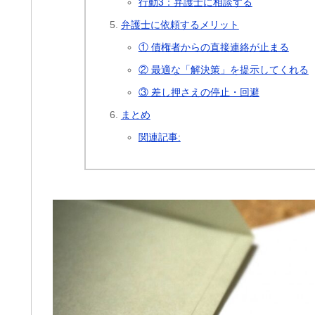
行動3：弁護士に相談する
弁護士に依頼するメリット
① 債権者からの直接連絡が止まる
② 最適な「解決策」を提示してくれる
③ 差し押さえの停止・回避
まとめ
関連記事: