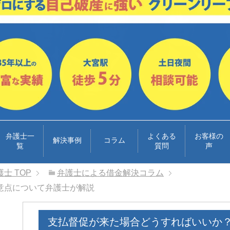
弁護士一
よくある
お客様の
解決事例
コラム
覧
質問
声
護士
TOP
弁護士による借金解決コラム
意点について弁護士が解説
支払督促が来た場合どうすればいいか