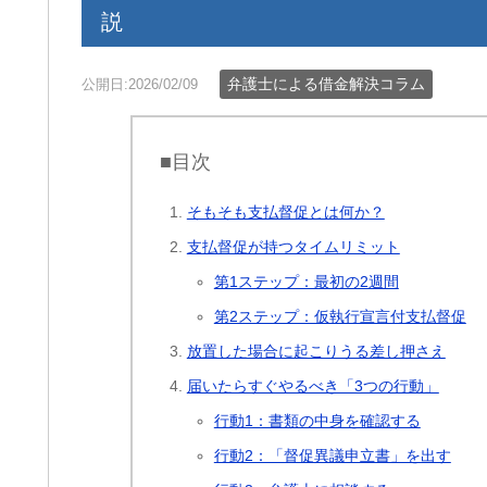
説
弁護士による借金解決コラム
公開日:2026/02/09
■目次
そもそも支払督促とは何か？
支払督促が持つタイムリミット
第1ステップ：最初の2週間
第2ステップ：仮執行宣言付支払督促
放置した場合に起こりうる差し押さえ
届いたらすぐやるべき「3つの行動」
行動1：書類の中身を確認する
行動2：「督促異議申立書」を出す