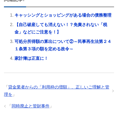
キャッシングとショッピングがある場合の債務整理
【自己破産しても消えない！？免責されない「税
金」などにご注意を！】
可処分所得額の算出について②～民事再生法第２４
１条第３項の額を定める政令～
家計簿は正直に！
「
貸金業者からの「利用枠の増額」、正しいご理解と管
理を
」
「
同時廃止と管財事件
」