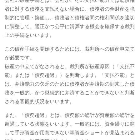
会社の破産手続とは、会社が、その支払い能力では総債権
者に対する債務を支払えない場合に、債務者の全財産を強
制的に管理・換価し、債務者と債権者間の権利関係を適切
に調整して、適正かつ公平に清算する機会を確保する裁判
上の手続をいいます。
この破産手続を開始するためには、裁判所への破産申立て
が必要です。
破産の申立てがなされると、裁判所が破産原因（「支払不
能」または「債務超過」）を判断します。「支払不能」と
は、弁済能力の欠乏のために債務者が弁済期の到来した債
務を一般的、かつ継続的に弁済することができないと判断
される客観的状況をいいます。
また、「債務超過」とは、債務額の総計が資産額の総計を
超過している状態をいいます。一般的には、資金繰りに窮
して手形資金が用意できない等資金ショートが見込まれる